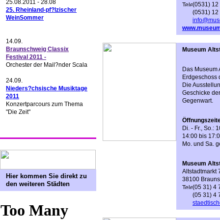
25.08.2011 - 28.08
(0531) 12
25. Rheinland-pf?lzischer
(0531) 12
WeinSommer
info@mus
www.museum-
14.09.
Braunschweig Classix
Museum Altst
Festival 2011 -
Orchester der Mail?nder Scala
Das Museum Al
Erdgeschoss d
24.09.
Die Ausstellu
Nieders?chsische Musiktage
Geschicke der 
2011
Gegenwart.
Konzertparcours zum Thema
"Die Zeit"
Öffnungszeit
Di. - Fr., So.:
14:00 bis 17:0
Mo. und Sa. 
Museum Altst
Altstadtmarkt 
Hier kommen Sie direkt zu
38100 Braun
den weiteren Städten
(05 31) 4
(05 31) 4
staedtis