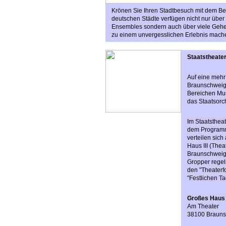
Krönen Sie Ihren Stadtbesuch mit dem Bes
deutschen Städte verfügen nicht nur über
Ensembles sondern auch über viele Geheim
zu einem unvergesslichen Erlebnis mach
Staatstheate
Auf eine mehr
Braunschweig 
Bereichen Mus
das Staatsorc
Im Staatstheat
dem Programm
verteilen sich
Haus III (Thea
Braunschweig 
Gropper regel
den "Theater
"Festlichen T
Großes Haus
Am Theater
38100 Braun