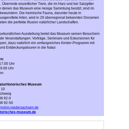
Überreste eiszeitlicher Tiere, die im Harz und bei Salzgitter
n denen das Museum eine riesige Sammlung besitzt, sind im
u bewundern. Die heimische Fauna, darunter heute in
usgerottete Arten, wird in 29 überregional bekannten Dioramen
ieten die perfekte Illusion natürlicher Landschaften.
urkundlichen Ausstellung bietet das Museum seinen Besuchern
de Veranstaltungen: Vorträge, Seminare und Exkursionen für
uppen, dazu natürlich ein umfangreiches Kinder-Programm mit
und Entdeckungstouren in die Natur.
en:
 17.00 Uhr
9.00 Uhr
en
Naturhistorisches Museum
 10
schweig
88 92-0
 88 92-50
shm.niedersachsen.de
storisches-museum.de