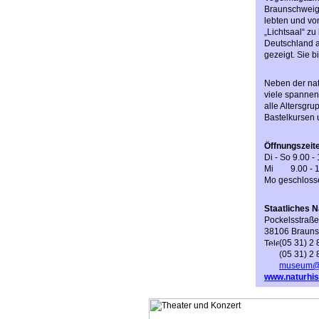
Braunschweig. 
lebten und vo
„Lichtsaal“ z
Deutschland a
gezeigt. Sie b
Neben der nat
viele spannen
alle Altersgr
Bastelkursen 
Öffnungszeit
Di - So 9.00 -
Mi 9.00 - 1
Mo geschloss
Staatliches 
Pockelsstraße
38106 Braun
(05 31) 2 
(05 31) 2
museum@n
www.naturhi