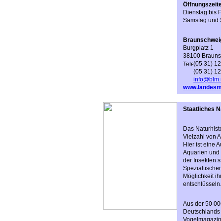
Öffnungszeit
Dienstag bis F
Samstag und S
Braunschwei
Burgplatz 1
38100 Braun
(05 31) 12
(05 31) 1
info@blm.
www.landesm
Staatliches 
Das Naturhist
Vielzahl von 
Hier ist eine 
Aquarien und 
der Insekten 
Spezialtische
Möglichkeit i
entschlüsseln
Aus der 50 0
Deutschlands –
Vogelmagazin 