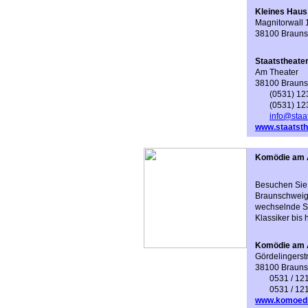
Kleines Haus
Magnitorwall 
38100 Braun
Staatstheate
Am Theater
38100 Braun
(0531) 123
(0531) 12
info@staa
www.staatsth
Komödie am A
Besuchen Sie 
Braunschweigs
wechselnde Sp
Klassiker bis 
Komödie am 
Gördelingerst
38100 Braun
0531 / 12
0531 / 12
www.komoedie