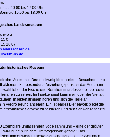
en:
reitag 10:00 bis 17:00 Uhr
onntag 10:00 bis 18:00 Uhr
gisches Landesmuseum
schweig
 15 0
2 15 26 07
niedersachsen.de
useum-bs.de
Naturhistorisches Museum
orische Museum in Braunschweig bietet seinen Besuchern eine
Attraktionen. Ein besonderer Anziehungspunkt ist das Aquarium.
Auswahl lebender Fische und Reptilien in professionell betreuten
Terrarien zu sehen. Im Insektensaal kann man über die Vielfalt
staunen, Insektenstimmen hören und sich die Tiere an
n in Vergrößerung ansehen. Ein lebendes Bienenvolk bietet die
hre erstaunliche Sprache zu studieren und den Schwänzeltanz zu
.
00 Exemplare umfassenden Vogelsammlung – eine der größten
 wird nur ein Bruchteil im "Vogelsaal" gezeigt. Das
zieht immer wieder Fachwissenschaftler aus aller Welt nach