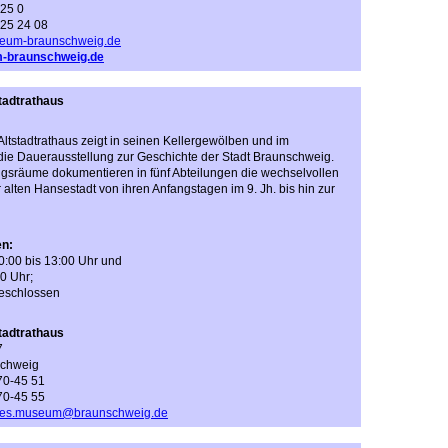
 25 0
 25 24 08
eum-braunschweig.de
braunschweig.de
adtrathaus
tstadtrathaus zeigt in seinen Kellergewölben und im
ie Dauerausstellung zur Geschichte der Stadt Braunschweig.
ngsräume dokumentieren in fünf Abteilungen die wechselvollen
alten Hansestadt von ihren Anfangstagen im 9. Jh. bis hin zur
en:
 10:00 bis 13:00 Uhr und
0 Uhr;
geschlossen
adtrathaus
7
schweig
 70-45 51
 70-45 55
ches.museum@braunschweig.de