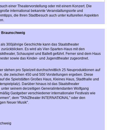
uch einer Theatervorstellung oder mit einem Konzert. Die
 große international bekannte Veranstaltungsorte und
tipps, die Ihren Stadtbesuch auch unter kulturellen Aspekten
en.
r Braunschweig
 als 300jährige Geschichte kann das Staatstheater
zurückblicken. Es wird als Vier-Sparten-Haus mit den
iktheater, Schauspiel und Ballett geführt. Ferner sind dem Haus
hester sowie das Kinder- und Jugendtheater zugeordnet.
er stehen pro Spielzeit durchschnittlich 25 Neuproduktionen auf
, die zwischen 450 und 500 Vorstellungen ergeben. Diese
 auf die Spielstätten Großes Haus, Kleines Haus, Stadthalle und
terspielplatz). Darüber hinaus ist das Staatstheater
unter seinem derzeitigen Generalintendanten Wolfgang
mäßig Gastgeber verschiedener internationaler Festivals wie
formen", dem "TANZtheater INTERNATIONAL" oder den
agen Neuer Musik".
schweig