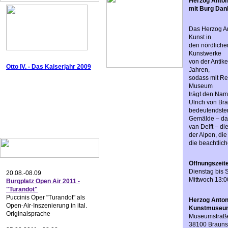
Herzog Anto
mit Burg Da
Das Herzog A
Kunst in
den nördliche
Kunstwerke
von der Antik
Otto IV. - Das Kaiserjahr 2009
Jahren,
sodass mit R
Museum
trägt den Na
Ulrich von
Bra
bedeutendsten 
Gemälde – dar
van Delft – di
der Alpen, di
die beachtlich
Öffnungszeit
Dienstag bis 
20.08.-08.09
Mittwoch 13:0
Burgplatz Open Air 2011 -
"Turandot"
Puccinis Oper "Turandot" als
Herzog Anton
Open-Air-Inszenierung in ital.
Kunstmuseum
Originalsprache
Museumstraß
38100 Braun