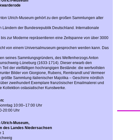
n Ulrich-Museum
nkwarderode
nton Ulrich-Museum gehört zu den großen Sammlungen alter
n Ländern der Bundesrepublik Deutschland. Internationale
e bis zur Moderne repräsentieren eine Zeitspanne von über 3000
echt von einem Universalmuseum gesprochen werden kann. Das
men seines Sammlungsgründers, des Welfenherzogs Anton
unschweig-Lüneburg (1633-1714). Dieser erwarb den
Teil der vielfältigen hochrangigen Bestände: die wertvollsten
unter Bilder von Giorgione, Rubens, Rembrandt und Vermeer
e größte Sammlung italienischer Majolika – Geschirre nördlich
e über zweihundert Exemplare französischer Emailmalerei und
e Kollektion ostasiatischer Kunstwerke.
en:
Sonntag 10:00–17:00 Uhr
0-20:00 Uhr
 Ulrich-Museum,
 des Landes Niedersachsen
e 1
schweig