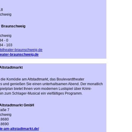
18
schweig
r Braunschweig
schweig
4 - 0
34 - 103
tstheater-braunschweig.de
eater-braunschweig.de
ltstadtmarkt
die Komödie am Altstadtmarkt, das Boulevardtheater
 und genießen Sie einen unterhaltsamen Abend. Der monatlich
ielplan bietet Ihnen vom modernen Lustspiel über Krimi-
hin zum Schlager-Musical ein vielfältiges Programm.
Altstadtmarkt GmbH
raße 7
schweig
18680
18690
-am-altstadtmarkt.de/