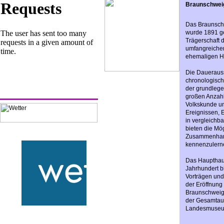
Braunschwei
Das Braunsch
wurde 1891 ge
Trägerschaft 
umfangreiche
ehemaligen H
Die Dauerauss
chronologische
der grundlege
großen Anzahl 
Volkskunde un
Ereignissen, E
in vergleichb
bieten die Mö
Zusammenhang
kennenzulern
Das Haupthaus
Jahrhundert b
Vorträgen un
der Eröffnung
Braunschweig 
der Gesamtaus
Landesmuseum