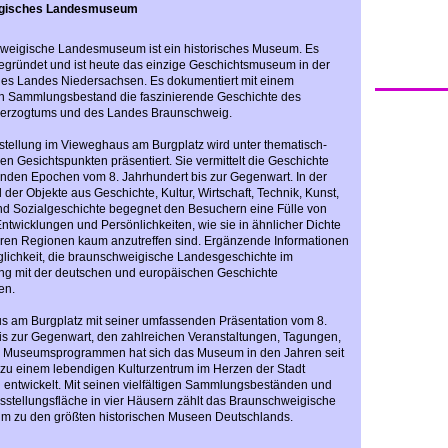
gisches Landesmuseum
weigische Landesmuseum ist ein historisches Museum. Es
gründet und ist heute das einzige Geschichtsmuseum in der
des Landes Niedersachsen. Es dokumentiert mit einem
n Sammlungsbestand die faszinierende Geschichte des
erzogtums und des Landes Braunschweig.
tellung im Vieweghaus am Burgplatz wird unter thematisch-
n Gesichtspunkten präsentiert. Sie vermittelt die Geschichte
nden Epochen vom 8. Jahrhundert bis zur Gegenwart. In der
der Objekte aus Geschichte, Kultur, Wirtschaft, Technik, Kunst,
d Sozialgeschichte begegnet den Besuchern eine Fülle von
ntwicklungen und Persönlichkeiten, wie sie in ähnlicher Dichte
aren Regionen kaum anzutreffen sind. Ergänzende Informationen
glichkeit, die braunschweigische Landesgeschichte im
 mit der deutschen und europäischen Geschichte
en.
 am Burgplatz mit seiner umfassenden Präsentation vom 8.
is zur Gegenwart, den zahlreichen Veranstaltungen, Tagungen,
d Museumsprogrammen hat sich das Museum in den Jahren seit
 zu einem lebendigen Kulturzentrum im Herzen der Stadt
entwickelt. Mit seinen vielfältigen Sammlungsbeständen und
stellungsfläche in vier Häusern zählt das Braunschweigische
 zu den größten historischen Museen Deutschlands.