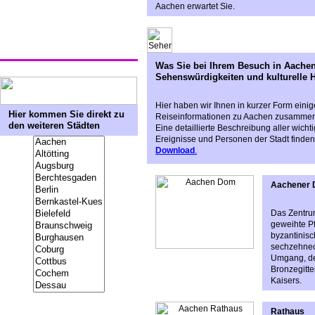
Aachen erwartet Sie.
Was Sie bei Ihrem Besuch in Aachen
Sehenswürdigkeiten und kulturelle H
Hier haben wir Ihnen in kurzer Form eini
Hier kommen Sie direkt zu
Reiseinformationen zu Aachen zusammeng
den weiteren Städten
Eine detaillierte Beschreibung aller wich
Ereignisse und Personen der Stadt finden
Download
.
Aachener
Das Zentrum
geweihte Pf
byzantinisc
sechzehnec
Umgang, der
Bronzegitte
Kaisers.
Rathaus