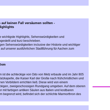
 auf keinen Fall versäumen sollten
-
ighlights
ge wichtigste Highlights, Sehenswürdigkeiten und
estellt und kurz beschrieben.
tigen Sehenswürdigkeiten inclusive der Historie und wichtiger
 auf unserer ausführlichen Stadtführung für Aachen zum
 Dom
 ist die achteckige von Odo von Metz erbaute und im Jahr 805
alzkapelle, die Kaiser Karl der Große nach frühchristlichen und
hen Vorbildern errichten ließ. Diese wird von einem
kigen, zweigeschossigen Rundgang umgeben. Auf dem oberen
 mit farbigen antiken Säulen aus Italien und kostbaren
rn begrenzt wird, befindet sich der schlichte Marmorthron des