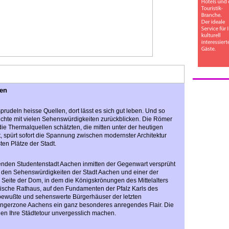
hen
rudeln heisse Quellen, dort lässt es sich gut leben. Und so
chte mit vielen Sehenswürdigkeiten zurückblicken. Die Römer
 die Thermalquellen schätzten, die mitten unter der heutigen
t, spürt sofort die Spannung zwischen modernster Architektur
en Plätze der Stadt.
renden Studentenstadt Aachen inmitten der Gegenwart versprüht
r den Sehenswürdigkeiten der Stadt Aachen und einer der
 Seite der Dom, in dem die Königskrönungen des Mittelalters
otische Rathaus, auf den Fundamenten der Pfalz Karls des
bewußte und sehenswerte Bürgerhäuser der letzten
gerzone Aachens ein ganz besonderes anregendes Flair. Die
n Ihre Städtetour unvergesslich machen.