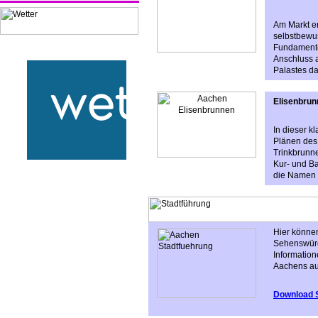
Am Markt er
selbstbewus
Fundamenten
Anschluss a
Palastes d
Elisenbru
In dieser k
Plänen des 
Trinkbrunn
Kur- und Ba
die Namen 
Hier können
Sehenswürd
Information
Aachens au
Download 