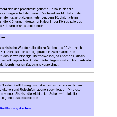
hebt sich das prachtvolle gotische Rathaus, das die
ste Bürgerschaft der Freien Reichstadt im 14. Jhd auf den
 der Kaiserpfalz errichtete. Seit dem 10. Jhd. hatte im
n die Krönungen deutscher Kaiser in der Königshalle des
as Krönungsmahl stattgefunden.
nnen
lassizistische Wandelhalle, die zu Beginn des 19.Jhd. nach
K. F. Schinkels entstand, sprudelt in zwei marmornen
en das schwefelhaltige Thermalwasser, das Aachens Ruf als
destadt begründete. An den Seitenflügeln sind auf Marmortafeln
der berühmtesten Badegäste verzeichnet
 Sie die Stadtführung durch Aachen mit den wesentlichen
igkeiten und Reiseinformationen downloaden. Mit diesen
en können Sie sich die wichtigsten Sehenswürdigkeiten
f eigene Faust erschließen.
Stadtführung Aachen