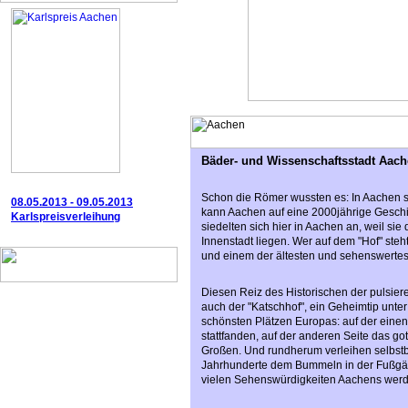
Bäder- und Wissenschaftsstadt Aac
Schon die Römer wussten es: In Aachen sp
08.05.2013 - 09.05.2013
kann Aachen auf eine 2000jährige Geschi
Karlspreisverleihung
siedelten sich hier in Aachen an, weil sie
Innenstadt liegen. Wer auf dem "Hof" steh
und einem der ältesten und sehenswertest
Diesen Reiz des Historischen der pulsie
auch der "Katschhof", ein Geheimtip unte
schönsten Plätzen Europas: auf der einen
stattfanden, auf der anderen Seite das g
Großen. Und rundherum verleihen selbst
Jahrhunderte dem Bummeln in der Fußgän
vielen Sehenswürdigkeiten Aachens werde